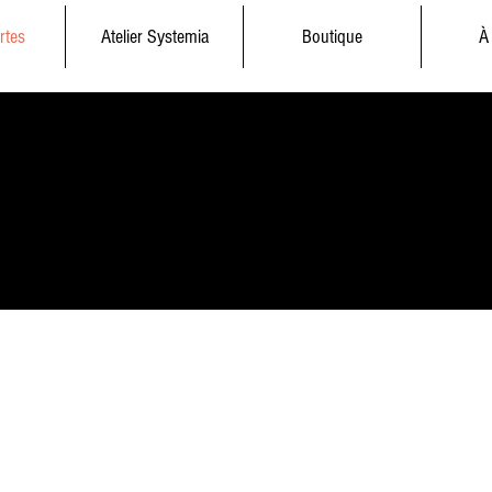
rtes
Atelier Systemia
Boutique
À
ZIRAN
& l'empire du sol