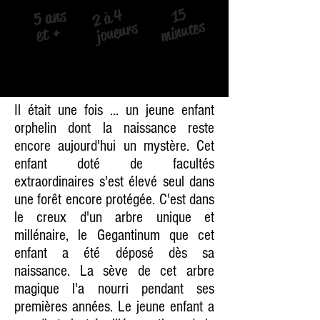
15
5 ans
2 à 4
​
nutes
joueurs
​
et +
mi
Il était une fois ... un jeune enfant
orphelin dont la naissance reste
encore aujourd'hui un mystère. Cet
enfant doté de facultés
extraordinaires s'est élevé seul dans
une forêt encore protégée. C'est dans
le creux d'un arbre unique et
millénaire, le Gegantinum que cet
enfant a été déposé dès sa
naissance. La sève de cet arbre
magique l'a nourri pendant ses
premières années. Le jeune enfant a