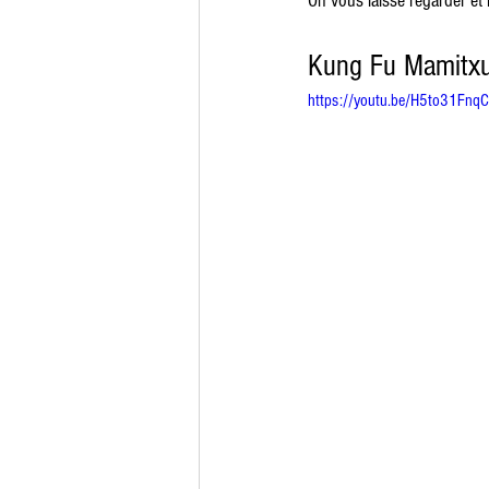
On vous laisse regarder et m
Kung Fu Mamitxu 
https://youtu.be/H5to31Fnq